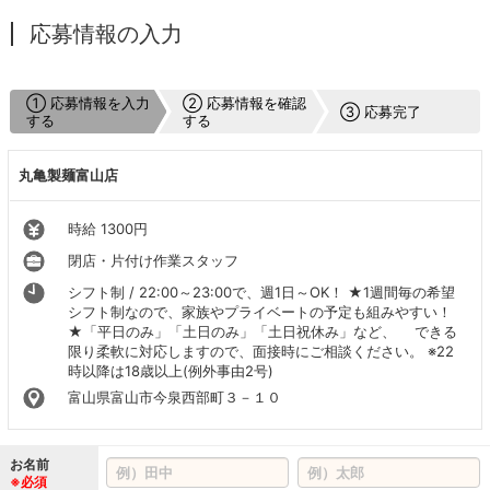
応募情報の入力
① 応募情報を入力
② 応募情報を確認
③ 応募完了
する
する
丸亀製麺富山店
時給 1300円
閉店・片付け作業スタッフ
シフト制 / 22:00～23:00で、週1日～OK！ ★1週間毎の希望
シフト制なので、家族やプライベートの予定も組みやすい！
★「平日のみ」「土日のみ」「土日祝休み」など、 できる
限り柔軟に対応しますので、面接時にご相談ください。 ※22
時以降は18歳以上(例外事由2号)
富山県富山市今泉西部町３－１０
お名前
※必須