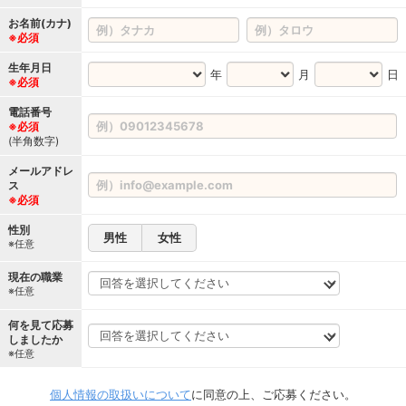
お名前(カナ)
※必須
生年月日
年
月
日
※必須
電話番号
※必須
(半角数字)
メールアドレ
ス
※必須
性別
男性
女性
※任意
現在の職業
※任意
何を見て応募
しましたか
※任意
個人情報の取扱いについて
に同意の上、ご応募ください。