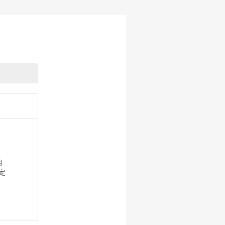
期
定
ど、