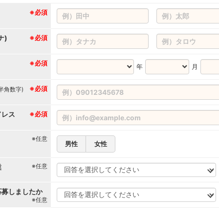
※必須
ナ)
※必須
※必須
年
月
※必須
(半角数字)
ドレス
※必須
※任意
男性
女性
※任意
業
応募しましたか
※任意