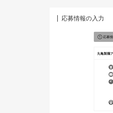
応募情報の入力
① 応募
丸亀製麺