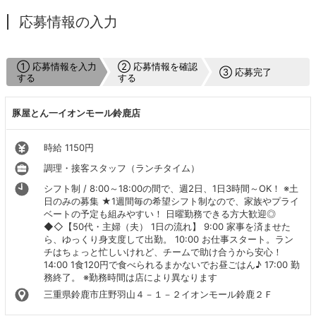
応募情報の入力
① 応募情報を入力
② 応募情報を確認
③ 応募完了
する
する
豚屋とん一イオンモール鈴鹿店
時給 1150円
調理・接客スタッフ（ランチタイム）
シフト制 / 8:00～18:00の間で、週2日、1日3時間～OK！ ※土
日のみの募集 ★1週間毎の希望シフト制なので、家族やプライ
ベートの予定も組みやすい！ 日曜勤務できる方大歓迎◎
◆◇【50代・主婦（夫） 1日の流れ】 9:00 家事を済ませた
ら、ゆっくり身支度して出勤。 10:00 お仕事スタート。ラン
チはちょっと忙しいけれど、チームで助け合うから安心！
14:00 1食120円で食べられるまかないでお昼ごはん♪ 17:00 勤
務終了。 ※勤務時間は店により異なります
三重県鈴鹿市庄野羽山４－１－２イオンモール鈴鹿２Ｆ