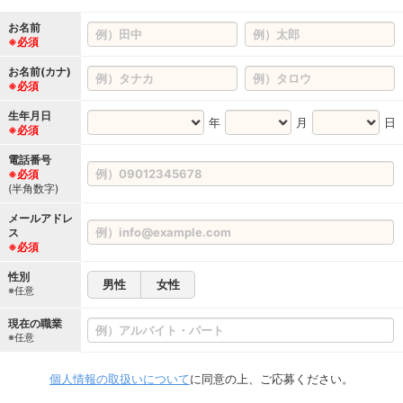
お名前
※必須
お名前(カナ)
※必須
生年月日
年
月
日
※必須
電話番号
※必須
(半角数字)
メールアドレ
ス
※必須
性別
男性
女性
※任意
現在の職業
※任意
個人情報の取扱いについて
に同意の上、ご応募ください。