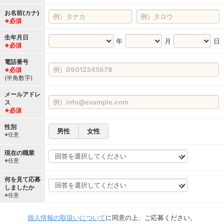
お名前(カナ)
※必須
生年月日
年
月
日
※必須
電話番号
※必須
(半角数字)
メールアドレ
ス
※必須
性別
男性
女性
※任意
現在の職業
※任意
何を見て応募
しましたか
※任意
個人情報の取扱いについて
に同意の上、ご応募ください。