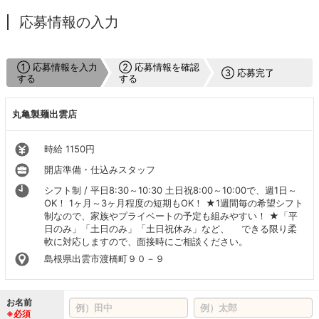
応募情報の入力
① 応募情報を入力
② 応募情報を確認
③ 応募完了
する
する
丸亀製麺出雲店
時給 1150円
開店準備・仕込みスタッフ
シフト制 / 平日8:30～10:30 土日祝8:00～10:00で、週1日～
OK！ 1ヶ月～3ヶ月程度の短期もOK！ ★1週間毎の希望シフト
制なので、家族やプライベートの予定も組みやすい！ ★「平
日のみ」「土日のみ」「土日祝休み」など、 できる限り柔
軟に対応しますので、面接時にご相談ください。
島根県出雲市渡橋町９０－９
お名前
※必須