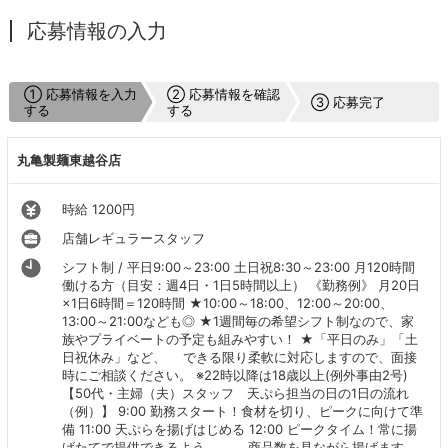
応募情報の入力
① 応募情報を入力
② 応募情報を確認
③ 応募完了
する
する
丸亀製麺東越谷店
時給 1200円
店舗レギュラースタッフ
シフト制 / 平日9:00～23:00 土日祝8:30～23:00 月120時間
働ける方（目安：週4日・1日5時間以上） 《勤務例》 月20日
×1日6時間＝120時間 ★10:00～18:00、12:00～20:00、
13:00～21:00なども◎ ★1週間毎の希望シフト制なので、家
族やプライベートの予定も組みやすい！ ★「平日のみ」「土
日祝休み」など、 できる限り柔軟に対応しますので、面接
時にご相談ください。 ※22時以降は18歳以上(例外事由2号)
【50代・主婦（夫）スタッフ 天ぷら担当の日の1日の流れ
（例）】 9:00 勤務スタート！食材を切り、ピークに向けて準
備 11:00 天ぷらを揚げはじめる 12:00 ピークタイム！常に揚
げたてで提供できるよう 商品数を見ながら揚げます