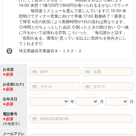
14:00 休憩！1食120円で800円分食べられるまかないでランチ
毎回違うメニューを選んで楽しんでいます◎ 15:00 休
憩明けてディナー営業に向けて準備 17:00 勤務終了！着替え
て帰宅 ※店の状況により勤務時間や1日の流れは異なります。
◇仲間とのちょっとした会話 ◇困ったときの助け合い ◇一緒
に汗をかいて頑張れる空気 こういった、「毎日誰かと話す」
「役割がある」環境が 思っている以上に気持ちを前向きにし
てくれます◎
埼玉県越谷市東越谷８－１０２－２
お名前
※必須
お名前(カナ)
※必須
生年月日
年
月
日
※必須
電話番号
※必須
(半角数字)
メールアドレ