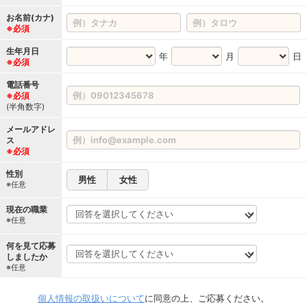
お名前(カナ)
※必須
生年月日
年
月
日
※必須
電話番号
※必須
(半角数字)
メールアドレ
ス
※必須
性別
男性
女性
※任意
現在の職業
※任意
何を見て応募
しましたか
※任意
個人情報の取扱いについて
に同意の上、ご応募ください。