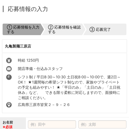
応募情報の入力
① 応募情報を入力
② 応募情報を確認
③ 応募完了
する
する
丸亀製麺三原店
時給 1250円
開店準備・仕込みスタッフ
シフト制 / 平日8:30～10:30 土日祝8:00～10:00で、週2日～
OK！ ★1週間毎の希望シフト制なので、家族やプライベート
の予定も組みやすい！ ★「平日のみ」「土日のみ」「土日祝
休み」など、 できる限り柔軟に対応しますので、面接時に
ご相談ください。
広島県三原市皆実２－９－２６
お名前
※必須