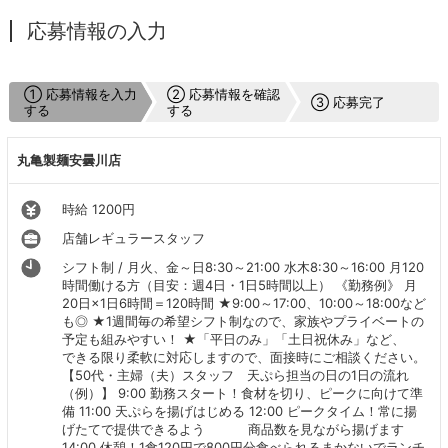
応募情報の入力
① 応募情報を入力
② 応募情報を確認
③ 応募完了
する
する
丸亀製麺安曇川店
時給 1200円
店舗レギュラースタッフ
シフト制 / 月火、金～日8:30～21:00 水木8:30～16:00 月120
時間働ける方（目安：週4日・1日5時間以上） 《勤務例》 月
20日×1日6時間＝120時間 ★9:00～17:00、10:00～18:00など
も◎ ★1週間毎の希望シフト制なので、家族やプライベートの
予定も組みやすい！ ★「平日のみ」「土日祝休み」など、
できる限り柔軟に対応しますので、面接時にご相談ください。
【50代・主婦（夫）スタッフ 天ぷら担当の日の1日の流れ
（例）】 9:00 勤務スタート！食材を切り、ピークに向けて準
備 11:00 天ぷらを揚げはじめる 12:00 ピークタイム！常に揚
げたてで提供できるよう 商品数を見ながら揚げます
14:00 休憩！1食120円で800円分食べられるまかないでランチ