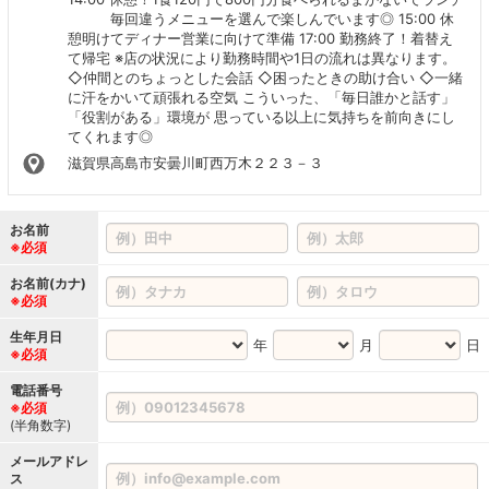
毎回違うメニューを選んで楽しんでいます◎ 15:00 休
憩明けてディナー営業に向けて準備 17:00 勤務終了！着替え
て帰宅 ※店の状況により勤務時間や1日の流れは異なります。
◇仲間とのちょっとした会話 ◇困ったときの助け合い ◇一緒
に汗をかいて頑張れる空気 こういった、「毎日誰かと話す」
「役割がある」環境が 思っている以上に気持ちを前向きにし
てくれます◎
滋賀県高島市安曇川町西万木２２３－３
お名前
※必須
お名前(カナ)
※必須
生年月日
年
月
日
※必須
電話番号
※必須
(半角数字)
メールアドレ
ス