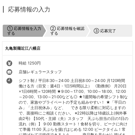
応募情報の入力
① 応募情報を入力
② 応募情報を確認
③ 応募完了
する
する
丸亀製麺近江八幡店
時給 1250円
店舗レギュラースタッフ
シフト制 / 平日8:30～24:00 土日祝8:00～24:00 月120時間
働ける方（目安：週4日・1日5時間以上） 《勤務例》 月20日
×1日6時間＝120時間 ★9:00～17:00、10:00～18:00、12:00
～20:00、13:00～21:00なども◎ ★1週間毎の希望シフト制な
ので、家族やプライベートの予定も組みやすい！ ★「平日の
み」「土日祝休み」など、 できる限り柔軟に対応しますの
で、面接時にご相談ください。 ※22時以降は18歳以上(例外事
由2号) 【50代・主婦（夫）スタッフ 天ぷら担当の日の1日の
流れ（例）】 9:00 勤務スタート！食材を切り、ピークに向け
て準備 11:00 天ぷらを揚げはじめる 12:00 ピークタイム！常
に揚げたてで提供できるよう 商品数を見ながら揚げま