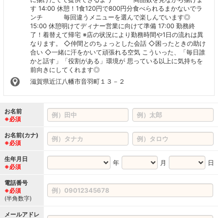
す 14:00 休憩！1食120円で800円分食べられるまかないでラ
ンチ 毎回違うメニューを選んで楽しんでいます◎
15:00 休憩明けてディナー営業に向けて準備 17:00 勤務終
了！着替えて帰宅 ※店の状況により勤務時間や1日の流れは異
なります。 ◇仲間とのちょっとした会話 ◇困ったときの助け
合い ◇一緒に汗をかいて頑張れる空気 こういった、「毎日誰
かと話す」「役割がある」環境が 思っている以上に気持ちを
前向きにしてくれます◎
滋賀県近江八幡市音羽町１３－２
お名前
※必須
お名前(カナ)
※必須
生年月日
年
月
日
※必須
電話番号
※必須
(半角数字)
メールアドレ