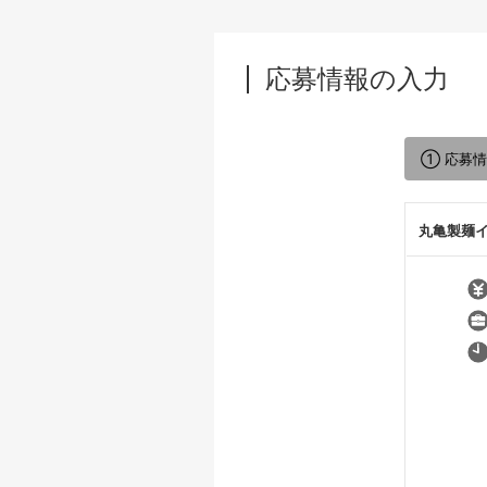
応募情報の入力
① 応募
丸亀製麺