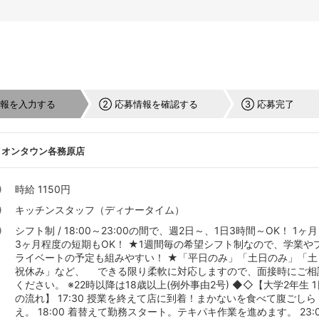
情報を入力する
② 応募情報を確認する
③ 応募完了
イオンタウン各務原店
時給 1150円
キッチンスタッフ（ディナータイム）
シフト制 / 18:00～23:00の間で、週2日～、1日3時間～OK！ 1ヶ
3ヶ月程度の短期もOK！ ★1週間毎の希望シフト制なので、学業や
ライベートの予定も組みやすい！ ★「平日のみ」「土日のみ」「土
祝休み」など、 できる限り柔軟に対応しますので、面接時にご相
ください。 ※22時以降は18歳以上(例外事由2号) ◆◇【大学2年生 1
の流れ】 17:30 授業を終えて店に到着！まかないを食べて腹ごしら
え。 18:00 着替えて勤務スタート。テキパキ作業を進めます。 23: