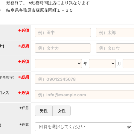
勤務終了。 ※勤務時間は店により異なります
岐阜県各務原市蘇原花園町１－３５
※必須
ナ)
※必須
※必須
年
月
※必須
(半角数字)
ドレス
※必須
※任意
男性
女性
※任意
業