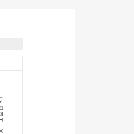
月～
プ
日
談
日
00