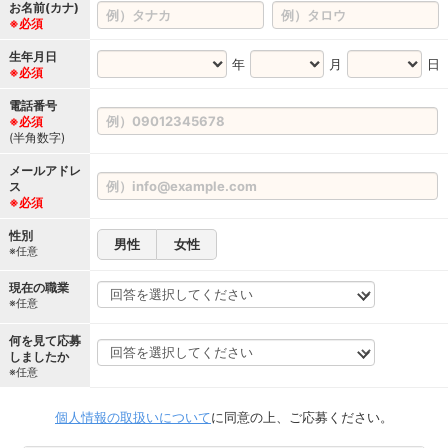
お名前(カナ)
※必須
生年月日
年
月
日
※必須
電話番号
※必須
(半角数字)
メールアドレ
ス
※必須
性別
男性
女性
※任意
現在の職業
※任意
何を見て応募
しましたか
※任意
個人情報の取扱いについて
に同意の上、ご応募ください。