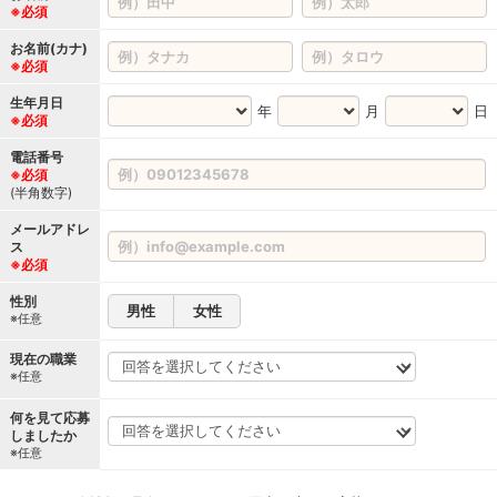
※必須
お名前(カナ)
※必須
生年月日
年
月
日
※必須
電話番号
※必須
(半角数字)
メールアドレ
ス
※必須
性別
男性
女性
※任意
現在の職業
※任意
何を見て応募
しましたか
※任意