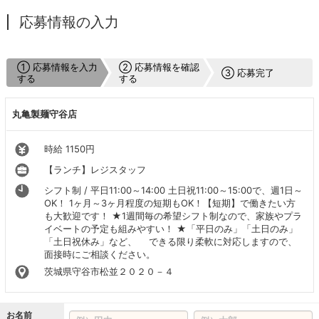
応募情報の入力
① 応募情報を入力
② 応募情報を確認
③ 応募完了
する
する
丸亀製麺守谷店
時給 1150円
【ランチ】レジスタッフ
シフト制 / 平日11:00～14:00 土日祝11:00～15:00で、週1日～
OK！ 1ヶ月～3ヶ月程度の短期もOK！【短期】で働きたい方
も大歓迎です！ ★1週間毎の希望シフト制なので、家族やプラ
イベートの予定も組みやすい！ ★「平日のみ」「土日のみ」
「土日祝休み」など、 できる限り柔軟に対応しますので、
面接時にご相談ください。
茨城県守谷市松並２０２０－４
お名前