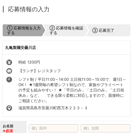
応募情報の入力
① 応募情報を入力
② 応募情報を確認
③ 応募完了
する
する
丸亀製麺安曇川店
時給 1200円
【ランチ】レジスタッフ
シフト制 / 平日11:00～14:00 土日祝11:00～15:00で、週1日～
OK！ ★1週間毎の希望シフト制なので、家族やプライベート
の予定も組みやすい！ ★「平日のみ」「土日のみ」「土日祝
休み」など、 できる限り柔軟に対応しますので、面接時に
ご相談ください。
滋賀県高島市安曇川町西万木２２３－３
お名前
※必須