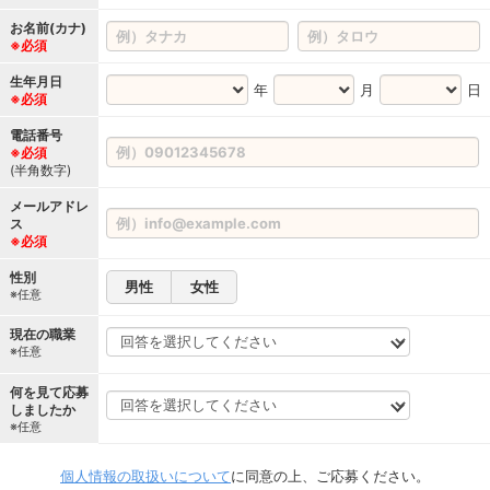
お名前(カナ)
※必須
生年月日
年
月
日
※必須
電話番号
※必須
(半角数字)
メールアドレ
ス
※必須
性別
男性
女性
※任意
現在の職業
※任意
何を見て応募
しましたか
※任意
個人情報の取扱いについて
に同意の上、ご応募ください。