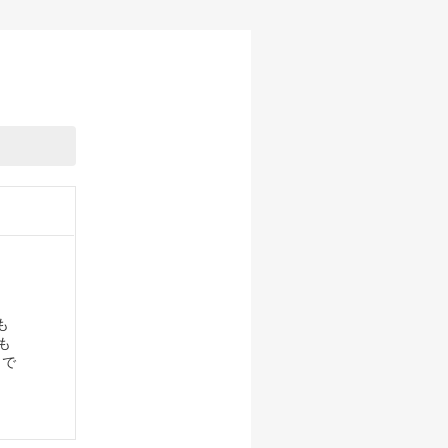
も
も
 で