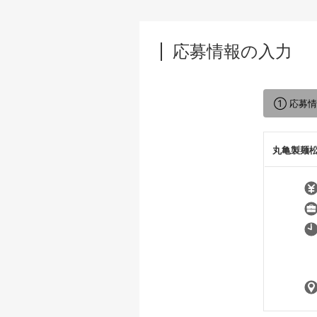
応募情報の入力
① 応募
丸亀製麺