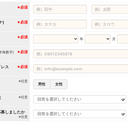
※必須
ナ)
※必須
※必須
年
月
※必須
(半角数字)
ドレス
※必須
※任意
男性
女性
※任意
業
応募しましたか
※任意