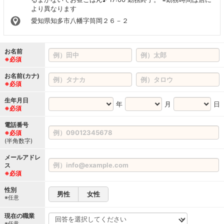
より異なります
愛知県知多市八幡字筒岡２６－２
お名前
※必須
お名前(カナ)
※必須
生年月日
年
月
日
※必須
電話番号
※必須
(半角数字)
メールアドレ
ス
※必須
性別
男性
女性
※任意
現在の職業
※任意