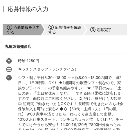
応募情報の入力
① 応募情報を入力
② 応募情報を確認
③ 応募完了
する
する
丸亀製麺知多店
時給 1250円
キッチンスタッフ（ランチタイム）
シフト制 / 平日8:30～18:00 土日祝8:00～18:00の間で、週2
日～、1日3時間～OK！ ★1週間毎の希望シフト制なので、家
族やプライベートの予定も組みやすい！ ★「平日のみ」「土
日のみ」「土日祝休み」など、 できる限り柔軟に対応しま
すので、面接時にご相談ください。 朝だけ、昼だけも大歓迎
◎ 短時間で働きたい方もOKです！ 長時間で働きたい方も社会
保険加入も可能で安心♪ ◆◇【50代・主婦（夫） 1日の流
れ】 9:00 家事を済ませたら、ゆっくり身支度して出勤。
10:00 お仕事スタート。ランチはちょっと忙しいけれど、チー
ムで助け合うから安心！ 14:00 1食120円で800円分食べられ
るまかないでお昼ごはん♪ 17:00 勤務終了。 ※勤務時間は店に