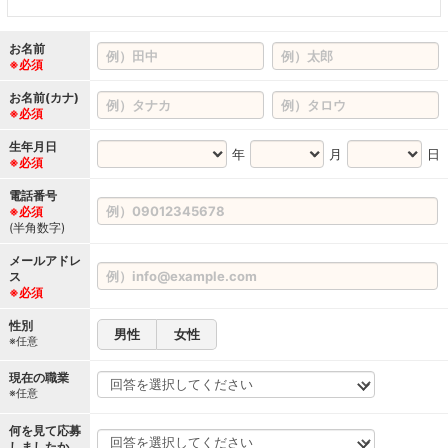
お名前
※必須
お名前(カナ)
※必須
生年月日
年
月
日
※必須
電話番号
※必須
(半角数字)
メールアドレ
ス
※必須
性別
男性
女性
※任意
現在の職業
※任意
何を見て応募
しましたか