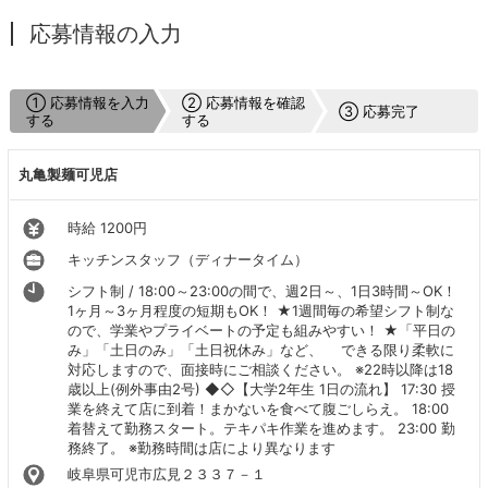
応募情報の入力
① 応募情報を入力
② 応募情報を確認
③ 応募完了
する
する
丸亀製麺可児店
時給 1200円
キッチンスタッフ（ディナータイム）
シフト制 / 18:00～23:00の間で、週2日～、1日3時間～OK！
1ヶ月～3ヶ月程度の短期もOK！ ★1週間毎の希望シフト制な
ので、学業やプライベートの予定も組みやすい！ ★「平日の
み」「土日のみ」「土日祝休み」など、 できる限り柔軟に
対応しますので、面接時にご相談ください。 ※22時以降は18
歳以上(例外事由2号) ◆◇【大学2年生 1日の流れ】 17:30 授
業を終えて店に到着！まかないを食べて腹ごしらえ。 18:00
着替えて勤務スタート。テキパキ作業を進めます。 23:00 勤
務終了。 ※勤務時間は店により異なります
岐阜県可児市広見２３３７－１