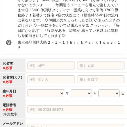
かないでランチ 毎回違うメニューを選んで楽しんでい
ます◎ 15:00 休憩明けてディナー営業に向けて準備 17:00 勤
務終了！着替えて帰宅 ※店の状況により勤務時間や1日の流れ
は異なります。 ◇仲間とのちょっとした会話 ◇困ったときの
助け合い ◇一緒に汗をかいて頑張れる空気 こういった、「毎
日誰かと話す」「役割がある」環境が 思っている以上に気持
ちを前向きにしてくれます◎
東京都品川区大崎２－１－１ＴｈｉｎｋＰａｒｋＴｏｗｅｒ１
Ｆ
お名前
※必須
お名前(カナ)
※必須
生年月日
年
月
日
※必須
電話番号
※必須
(半角数字)
メールアドレ