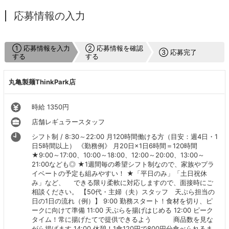
応募情報の入力
① 応募情報を入力
② 応募情報を確認
③ 応募完了
する
する
丸亀製麺ThinkPark店
時給 1350円
店舗レギュラースタッフ
シフト制 / 8:30～22:00 月120時間働ける方（目安：週4日・1
日5時間以上） 《勤務例》 月20日×1日6時間＝120時間
★9:00～17:00、10:00～18:00、12:00～20:00、13:00～
21:00なども◎ ★1週間毎の希望シフト制なので、家族やプラ
イベートの予定も組みやすい！ ★「平日のみ」「土日祝休
み」など、 できる限り柔軟に対応しますので、面接時にご
相談ください。 【50代・主婦（夫）スタッフ 天ぷら担当の
日の1日の流れ（例）】 9:00 勤務スタート！食材を切り、ピ
ークに向けて準備 11:00 天ぷらを揚げはじめる 12:00 ピーク
タイム！常に揚げたてで提供できるよう 商品数を見な
がら揚げます 14:00 休憩！1食120円で800円分食べられるま