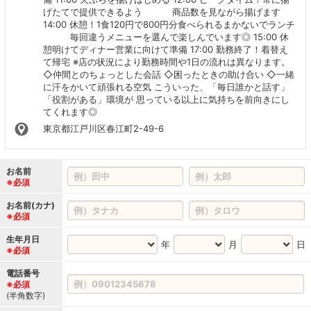
げたてで提供できるよう 商品数を見ながら揚げます
14:00 休憩！1食120円で800円分食べられるまかないでランチ
毎回違うメニューを選んで楽しんでいます◎ 15:00 休
憩明けてディナー営業に向けて準備 17:00 勤務終了！着替え
て帰宅 ※店の状況により勤務時間や1日の流れは異なります。
◇仲間とのちょっとした会話 ◇困ったときの助け合い ◇一緒
に汗をかいて頑張れる空気 こういった、「毎日誰かと話す」
「役割がある」環境が 思っている以上に気持ちを前向きにし
てくれます◎
東京都江戸川区春江町2-49-6
お名前
※必須
お名前(カナ)
※必須
生年月日
年
月
日
※必須
電話番号
※必須
(半角数字)