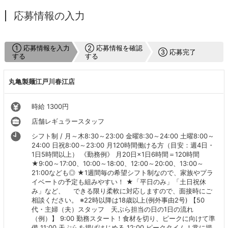
応募情報の入力
① 応募情報を入力
② 応募情報を確認
③ 応募完了
する
する
丸亀製麺江戸川春江店
時給 1300円
店舗レギュラースタッフ
シフト制 / 月～木8:30～23:00 金曜8:30～24:00 土曜8:00～
24:00 日祝8:00～23:00 月120時間働ける方（目安：週4日・
1日5時間以上） 《勤務例》 月20日×1日6時間＝120時間
★9:00～17:00、10:00～18:00、12:00～20:00、13:00～
21:00なども◎ ★1週間毎の希望シフト制なので、家族やプラ
イベートの予定も組みやすい！ ★「平日のみ」「土日祝休
み」など、 できる限り柔軟に対応しますので、面接時にご
相談ください。 ※22時以降は18歳以上(例外事由2号) 【50
代・主婦（夫）スタッフ 天ぷら担当の日の1日の流れ
（例）】 9:00 勤務スタート！食材を切り、ピークに向けて準
備 11:00 天ぷらを揚げはじめる 12:00 ピークタイム！常に揚