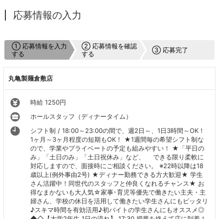
応募情報の入力
① 応募情報を入力
② 応募情報を確認
③ 応募完了
する
する
丸亀製麺倉敷店
時給 1250円
ホールスタッフ（ディナータイム）
シフト制 / 18:00～23:00の間で、週2日～、1日3時間～OK！
1ヶ月～3ヶ月程度の短期もOK！ ★1週間毎の希望シフト制な
ので、学業やプライベートの予定も組みやすい！ ★「平日の
み」「土日のみ」「土日祝休み」など、 できる限り柔軟に
対応しますので、面接時にご相談ください。 ※22時以降は18
歳以上(例外事由2号) ★ディナー勤務できる方大歓迎★ 学生
さん活躍中！同世代のスタッフと仲良くなれるチャンス★ お
得なまかないも大人気☆家事･育児等優先で働きたい主夫・主
婦さん、学校の休日を活用して働きたい学生さんにもピッタリ
♪スキマ時間を有効活用♪初バイトの学生さんにもオススメ◎
◆◇【大学2年生 1日の流れ】 17:30 授業を終えて店に到着！