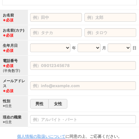
お名前
※必須
お名前(カナ)
※必須
生年月日
年
月
日
※必須
電話番号
※必須
(半角数字)
メールアドレ
ス
※必須
性別
男性
女性
※任意
現在の職業
※任意
個人情報の取扱いについて
に同意の上、ご応募ください。