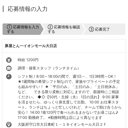
応募情報の入力
① 応募情報を入力
② 応募情報を確認
③ 応募完了
する
する
豚屋とん一イオンモール大日店
時給 1200円
調理・接客スタッフ（ランチタイム）
シフト制 / 8:00～18:00の間で、週1日～、1日3時間～OK！
★1週間毎の希望シフト制なので、家族やプライベートの予定
も組みやすい！ ★「平日のみ」「土日のみ」「土日祝休み」
など、 できる限り柔軟に対応しますので、面接時にご相談
ください。 ◆◇【50代・主婦（夫） 1日の流れ】 9:00 家事
を済ませたら、ゆっくり身支度して出勤。 10:00 お仕事スタ
ート。ランチはちょっと忙しいけれど、チームで助け合うから
安心！ 14:00 1食120円で食べられるまかないでお昼ごはん♪
17:00 勤務終了。 ※勤務時間は店により異なります
大阪府守口市大日東町１－１８イオンモール大日２Ｆ