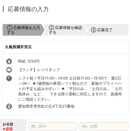
応募情報の入力
① 応募情報を入力
② 応募情報を確認
③ 応募完了
する
する
丸亀製麺常滑店
時給 1250円
【ランチ】レジスタッフ
シフト制 / 平日11:00～14:00 土日祝11:00～15:00で、週2日
～OK！ ★1週間毎の希望シフト制なので、家族やプライベー
トの予定も組みやすい！ ★「平日のみ」「土日のみ」「土日
祝休み」など、 できる限り柔軟に対応しますので、面接時
にご相談ください。
愛知県常滑市虹の丘4丁目27番地
お名前
※必須