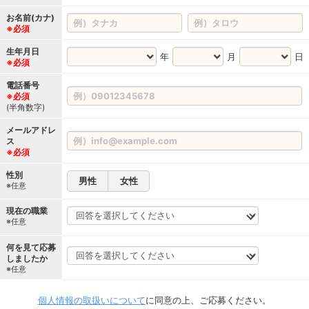
お名前(カナ)
※必須
生年月日
年
月
日
※必須
電話番号
※必須
(半角数字)
メールアドレ
ス
※必須
性別
男性
女性
※任意
現在の職業
※任意
何を見て応募
しましたか
※任意
個人情報の取扱いについて
に同意の上、ご応募ください。