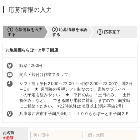
応募情報の入力
① 応募情報を入力
② 応募情報を確認
③ 応募完了
する
する
丸亀製麺ららぽーと甲子園店
時給 1200円
閉店・片付け作業スタッフ
シフト制 / 平日21:00～22:00 土日祝22:00～23:00で、週2日
～OK！ ★1週間毎の希望シフト制なので、家族やプライベー
トの予定も組みやすい！ ★「平日のみ」「土日のみ」「土日
祝休み」など、 できる限り柔軟に対応しますので、面接時
にご相談ください。 ※22時以降は18歳以上(例外事由2号)
兵庫県西宮市甲子園八番町１－１００ららぽーと甲子園２Ｆ
お名前
※必須