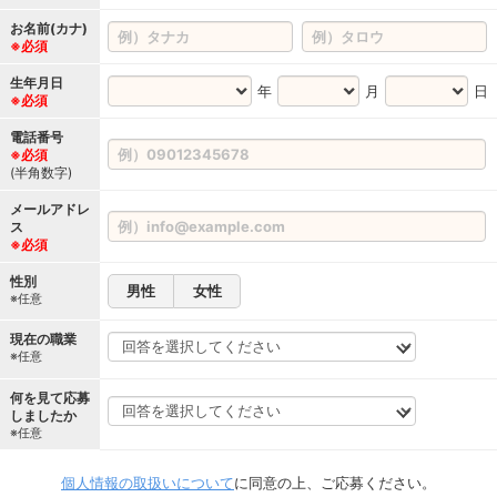
お名前(カナ)
※必須
生年月日
年
月
日
※必須
電話番号
※必須
(半角数字)
メールアドレ
ス
※必須
性別
男性
女性
※任意
現在の職業
※任意
何を見て応募
しましたか
※任意
個人情報の取扱いについて
に同意の上、ご応募ください。