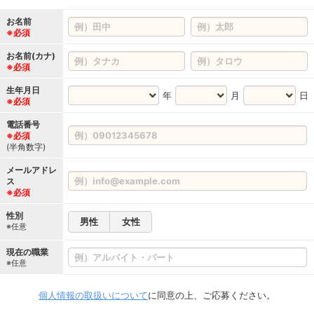
お名前
※必須
お名前(カナ)
※必須
生年月日
年
月
日
※必須
電話番号
※必須
(半角数字)
メールアドレ
ス
※必須
性別
男性
女性
※任意
現在の職業
※任意
個人情報の取扱いについて
に同意の上、ご応募ください。