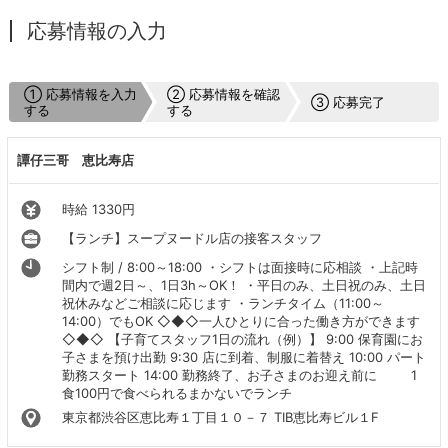
応募情報の入力
① 応募情報を入力
② 応募情報を確認
③ 応募完了
する
する
譚仔三哥 恵比寿店
時給 1330円
【ランチ】スープヌードル店の接客スタッフ
シフト制 / 8:00～18:00 ・シフトは面接時に応相談 ・上記時
間内で週2日～、1日3h～OK！ ・平日のみ、土日祝のみ、土日
祝休みなどご相談に応じます ・ランチタイム（11:00～
14:00）でもOK ◇◆◇一人ひとりに合った働き方ができます
◇◆◇ 【子育てスタッフ1日の流れ（例）】 9:00 保育園にお
子さまを預け出勤 9:30 店に到着、制服に着替え 10:00 パート
勤務スタート 14:00 勤務終了、お子さまのお迎え前に 1
食100円で食べられるまかないでランチ
東京都渋谷区恵比寿１丁目１０－７ TIB恵比寿ビル１F