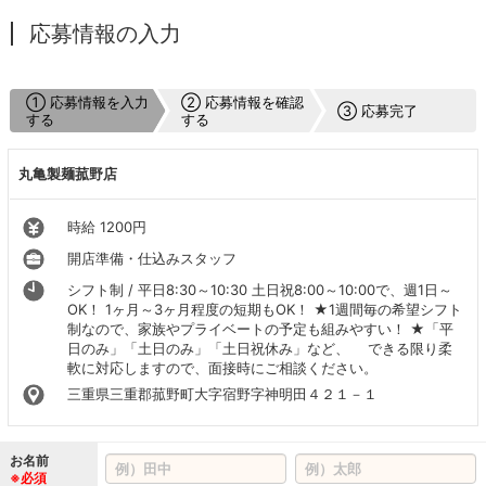
応募情報の入力
① 応募情報を入力
② 応募情報を確認
③ 応募完了
する
する
丸亀製麺菰野店
時給 1200円
開店準備・仕込みスタッフ
シフト制 / 平日8:30～10:30 土日祝8:00～10:00で、週1日～
OK！ 1ヶ月～3ヶ月程度の短期もOK！ ★1週間毎の希望シフト
制なので、家族やプライベートの予定も組みやすい！ ★「平
日のみ」「土日のみ」「土日祝休み」など、 できる限り柔
軟に対応しますので、面接時にご相談ください。
三重県三重郡菰野町大字宿野字神明田４２１－１
お名前
※必須