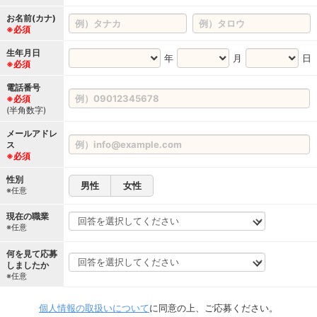
お名前(カナ)
※必須
生年月日
年
月
日
※必須
電話番号
※必須
(半角数字)
メールアドレ
ス
※必須
性別
男性
女性
※任意
現在の職業
※任意
何を見て応募
しましたか
※任意
個人情報の取扱いについて
に同意の上、ご応募ください。