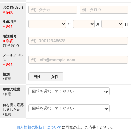
お名前(カナ)
※必須
生年月日
年
月
日
※必須
電話番号
※必須
(半角数字)
メールアドレ
ス
※必須
性別
男性
女性
※任意
現在の職業
※任意
何を見て応募
しましたか
※任意
個人情報の取扱いについて
に同意の上、ご応募ください。