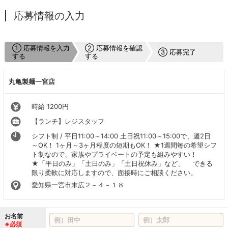
応募情報の入力
① 応募情報を入力
② 応募情報を確認
③ 応募完了
する
する
丸亀製麺一宮店
時給 1200円
【ランチ】レジスタッフ
シフト制 / 平日11:00～14:00 土日祝11:00～15:00で、週2日
～OK！ 1ヶ月～3ヶ月程度の短期もOK！ ★1週間毎の希望シフ
ト制なので、家族やプライベートの予定も組みやすい！
★「平日のみ」「土日のみ」「土日祝休み」など、 できる
限り柔軟に対応しますので、面接時にご相談ください。
愛知県一宮市末広２－４－１８
お名前
※必須