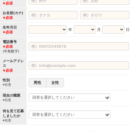
※必須
お名前(カナ)
※必須
生年月日
年
月
日
※必須
電話番号
※必須
(半角数字)
メールアドレ
ス
※必須
性別
男性
女性
※任意
現在の職業
※任意
何を見て応募
しましたか
※任意