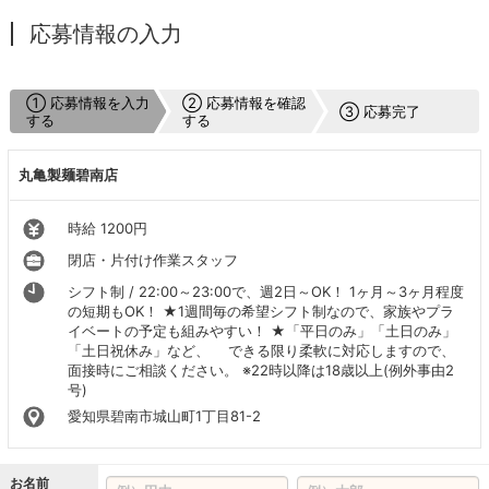
応募情報の入力
① 応募情報を入力
② 応募情報を確認
③ 応募完了
する
する
丸亀製麺碧南店
時給 1200円
閉店・片付け作業スタッフ
シフト制 / 22:00～23:00で、週2日～OK！ 1ヶ月～3ヶ月程度
の短期もOK！ ★1週間毎の希望シフト制なので、家族やプラ
イベートの予定も組みやすい！ ★「平日のみ」「土日のみ」
「土日祝休み」など、 できる限り柔軟に対応しますので、
面接時にご相談ください。 ※22時以降は18歳以上(例外事由2
号)
愛知県碧南市城山町1丁目81-2
お名前