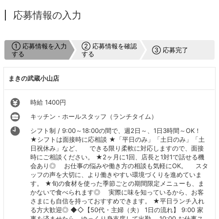
応募情報の入力
① 応募情報を入力
② 応募情報を確認
③ 応募完了
する
する
まきの武蔵小山店
時給 1400円
キッチン・ホールスタッフ（ランチタイム）
シフト制 / 9:00～18:00の間で、週2日～、1日3時間～OK！
★シフトは面接時に応相談 ★「平日のみ」「土日のみ」「土
日祝休み」など、 できる限り柔軟に対応しますので、面接
時にご相談ください。 ★2ヶ月に1回、店長と1対1で話せる機
会あり◎ お仕事の悩みや働き方の相談も気軽にOK。 スタ
ッフの声を大切に、より働きやすい環境づくりを進めていま
す。 ★旬の食材を使った季節ごとの期間限定メニューも、ま
かないで食べられます◎ 実際に味を知っているから、お客
さまにも自信を持っておすすめできます。 ★平日ランチ入れ
る方大歓迎◎ ◆◇【50代・主婦（夫） 1日の流れ】 9:00 家
事を済ませたら、ゆっくり身支度して出勤。 10:00 お仕事ス