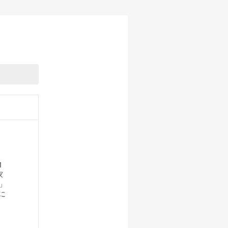
1
家
」
に