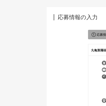
応募情報の入力
① 応募
丸亀製麺