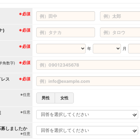
※必須
ナ)
※必須
※必須
年
月
※必須
(半角数字)
ドレス
※必須
※任意
男性
女性
※任意
業
応募しましたか
※任意