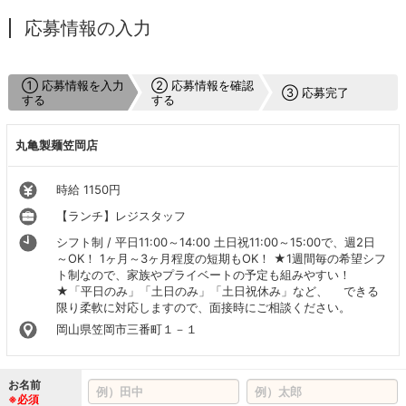
応募情報の入力
① 応募情報を入力
② 応募情報を確認
③ 応募完了
する
する
丸亀製麺笠岡店
時給 1150円
【ランチ】レジスタッフ
シフト制 / 平日11:00～14:00 土日祝11:00～15:00で、週2日
～OK！ 1ヶ月～3ヶ月程度の短期もOK！ ★1週間毎の希望シフ
ト制なので、家族やプライベートの予定も組みやすい！
★「平日のみ」「土日のみ」「土日祝休み」など、 できる
限り柔軟に対応しますので、面接時にご相談ください。
岡山県笠岡市三番町１－１
お名前
※必須