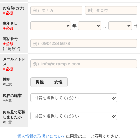
お名前(カナ)
※必須
生年月日
年
月
日
※必須
電話番号
※必須
(半角数字)
メールアドレ
ス
※必須
性別
男性
女性
※任意
現在の職業
※任意
何を見て応募
しましたか
※任意
個人情報の取扱いについて
に同意の上、ご応募ください。