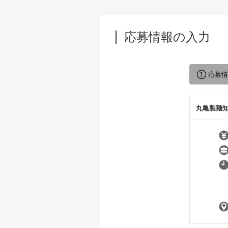
応募情報の入力
① 応募
丸亀製麺