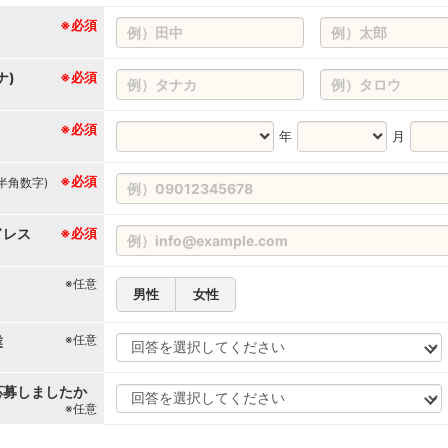
※必須
ナ)
※必須
※必須
年
月
※必須
(半角数字)
ドレス
※必須
※任意
男性
女性
※任意
業
応募しましたか
※任意