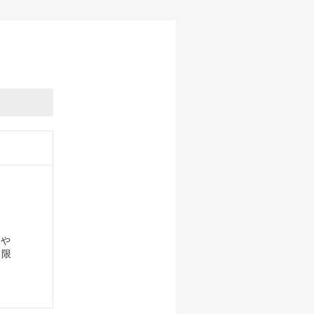
！
みや
る限