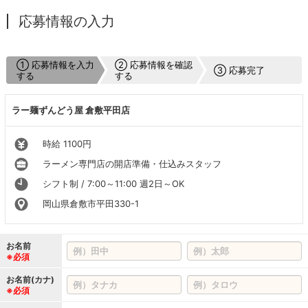
応募情報の入力
① 応募情報を入力
② 応募情報を確認
③ 応募完了
する
する
ラー麺ずんどう屋 倉敷平田店
時給 1100円
ラーメン専門店の開店準備・仕込みスタッフ
シフト制 / 7:00～11:00 週2日～OK
岡山県倉敷市平田330-1
お名前
※必須
お名前(カナ)
※必須