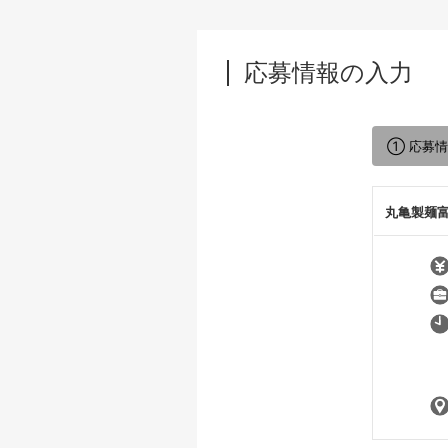
応募情報の入力
① 応募
丸亀製麺