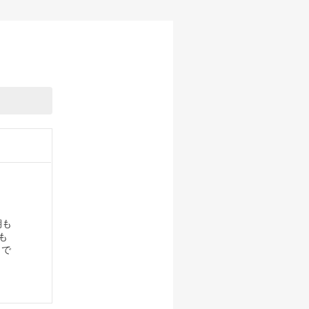
期も
も
 で