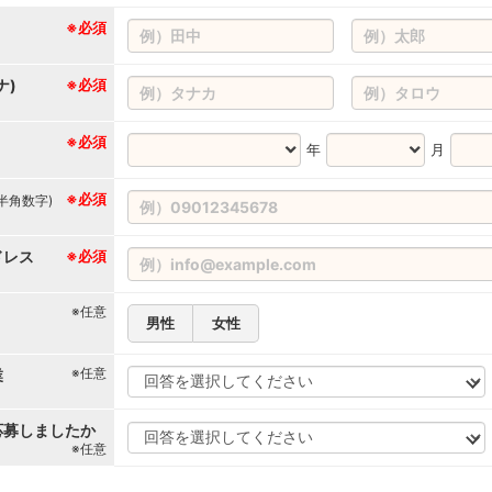
※必須
ナ)
※必須
※必須
年
月
※必須
(半角数字)
ドレス
※必須
※任意
男性
女性
※任意
業
応募しましたか
※任意