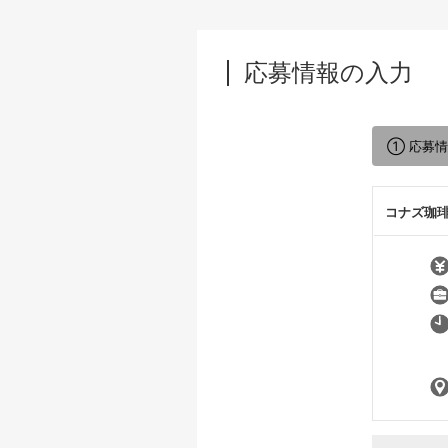
応募情報の入力
① 応募
コナズ珈