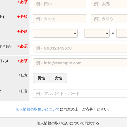
※必須
ナ)
※必須
※必須
年
月
※必須
(半角数字)
ドレス
※必須
※任意
男性
女性
※任意
業
個人情報の取扱いについて
に同意の上、ご応募ください。
個人情報の取り扱いについて同意する