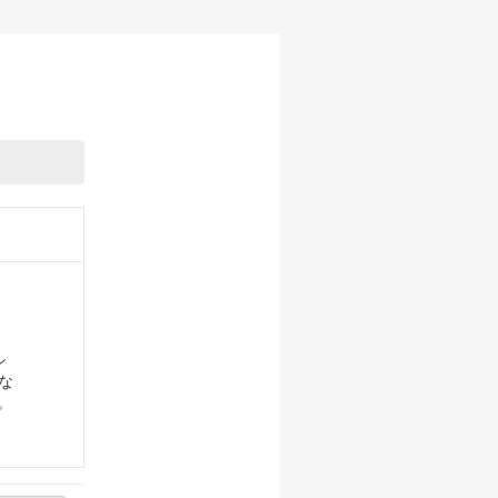
シ
な
。