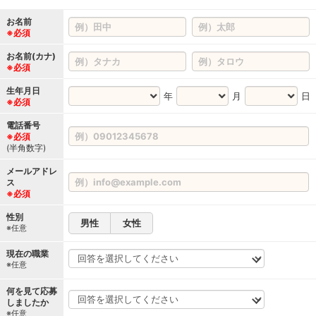
お名前
※必須
お名前(カナ)
※必須
生年月日
年
月
日
※必須
電話番号
※必須
(半角数字)
メールアドレ
ス
※必須
性別
男性
女性
※任意
現在の職業
※任意
何を見て応募
しましたか
※任意