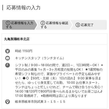
応募情報の入力
① 応募情報を入力
② 応募情報を確認
③ 応募完了
する
する
丸亀製麺岐阜北店
時給 1150円
キッチンスタッフ（ランチタイム）
シフト制 / 9:00～18:00の間で、週2日～、1日3時間～OK！ ※
平日のみの募集 1ヶ月～3ヶ月程度の短期もOK！ ★1週間毎の
希望シフト制なので、家族やプライベートの予定も組みやす
い！ ◆◇【50代・主婦（夫） 1日の流れ】 9:00 家事を済ま
せたら、ゆっくり身支度して出勤。 10:00 お仕事スタート。
ランチはちょっと忙しいけれど、チームで助け合うから安心！
14:00 1食120円で800円分食べられるまかないでお昼ごはん♪
17:00 勤務終了。 ※勤務時間は店により異なります
岐阜県岐阜市則武東３－１５－１５