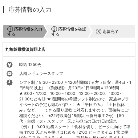
応募情報の入力
① 応募情報を入力
② 応募情報を確認
③ 応募完了
する
する
丸亀製麺横須賀野比店
時給 1250円
店舗レギュラースタッフ
シフト制 / 8:30～23:00 月120時間働ける方（目安：週4日・1
日5時間以上） 《勤務例》 月20日×1日6時間＝120時間
★9:00～17:00、10:00～18:00、12:00～20:00、13:00～
21:00なども◎ ★1週間毎の希望シフト制なので、家族やプラ
イベートの予定も組みやすい！ ★「平日のみ」「土日祝休
み」など、 できる限り柔軟に対応しますので、面接時にご
相談ください。 ※22時以降は18歳以上(例外事由2号) 【50
代・主婦（夫）スタッフ 天ぷら担当の日の1日の流れ
（例）】 9:00 勤務スタート！食材を切り、ピークに向けて準
備 11:00 天ぷらを揚げはじめる 12:00 ピークタイム！常に揚
げたてで提供できるよう 商品数を見ながら揚げます