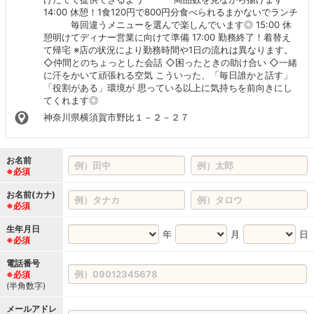
14:00 休憩！1食120円で800円分食べられるまかないでランチ
毎回違うメニューを選んで楽しんでいます◎ 15:00 休
憩明けてディナー営業に向けて準備 17:00 勤務終了！着替え
て帰宅 ※店の状況により勤務時間や1日の流れは異なります。
◇仲間とのちょっとした会話 ◇困ったときの助け合い ◇一緒
に汗をかいて頑張れる空気 こういった、「毎日誰かと話す」
「役割がある」環境が 思っている以上に気持ちを前向きにし
てくれます◎
神奈川県横須賀市野比１－２－２７
お名前
※必須
お名前(カナ)
※必須
生年月日
年
月
日
※必須
電話番号
※必須
(半角数字)
メールアドレ