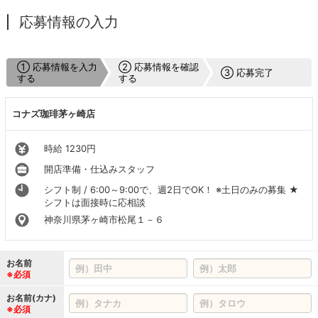
応募情報の入力
① 応募情報を入力
② 応募情報を確認
③ 応募完了
する
する
コナズ珈琲茅ヶ崎店
時給 1230円
開店準備・仕込みスタッフ
シフト制 / 6:00～9:00で、週2日でOK！ ※土日のみの募集 ★
シフトは面接時に応相談
神奈川県茅ヶ崎市松尾１－６
お名前
※必須
お名前(カナ)
※必須