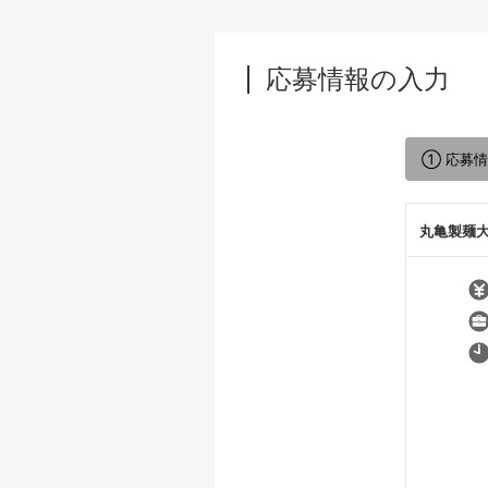
応募情報の入力
① 応募
丸亀製麺