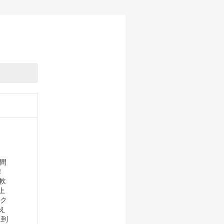
週間
！
軟
上
ーク
え
に到