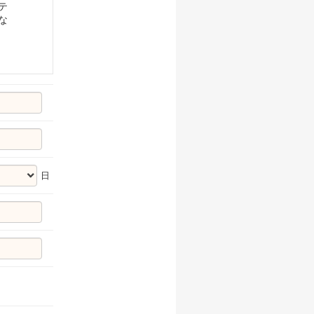
テ
な
日