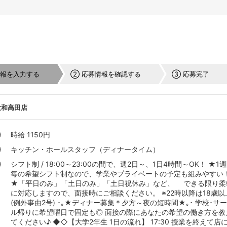
情報を入力する
② 応募情報を確認する
③ 応募完了
大和高田店
時給 1150円
キッチン・ホールスタッフ（ディナータイム）
シフト制 / 18:00～23:00の間で、週2日～、1日4時間～OK！ ★1
毎の希望シフト制なので、学業やプライベートの予定も組みやすい
★「平日のみ」「土日のみ」「土日祝休み」など、 できる限り柔
に対応しますので、面接時にご相談ください。 ※22時以降は18歳以
(例外事由2号) ･｡★ディナー募集＊夕方～夜の短時間★｡･ 学校･サ
ル帰りに希望曜日で固定も◎ 面接の際にあなたの希望の働き方を教
てください♪ ◆◇【大学2年生 1日の流れ】 17:30 授業を終えて店