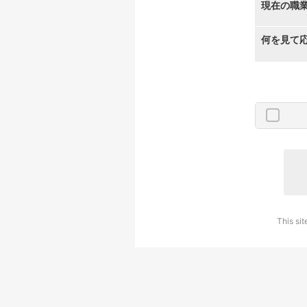
現在の職
何を見て
This si