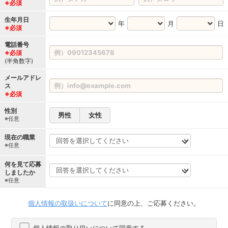
※必須
生年月日
年
月
日
※必須
電話番号
※必須
(半角数字)
メールアドレ
ス
※必須
性別
男性
女性
※任意
現在の職業
※任意
何を見て応募
しましたか
※任意
個人情報の取扱いについて
に同意の上、ご応募ください。
個人情報の取り扱いについて同意する