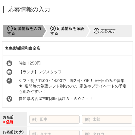
応募情報の入力
① 応募情報を入力
② 応募情報を確認
③ 応募完了
する
する
丸亀製麺昭和白金店
時給 1250円
【ランチ】レジスタッフ
シフト制 / 11:00～14:00で、週2日～OK！ ※平日のみの募集
★1週間毎の希望シフト制なので、家族やプライベートの予定
も組みやすい！
愛知県名古屋市昭和区福江３－５０２－１
お名前
※必須
お名前(カナ)