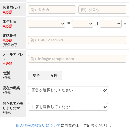
お名前(カナ)
※必須
生年月日
年
月
日
※必須
電話番号
※必須
(半角数字)
メールアドレ
ス
※必須
性別
男性
女性
※任意
現在の職業
※任意
何を見て応募
しましたか
※任意
個人情報の取扱いについて
に同意の上、ご応募ください。