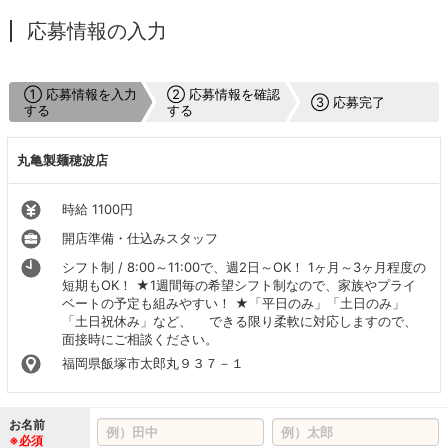
応募情報の入力
① 応募情報を入力
② 応募情報を確認
③ 応募完了
する
する
丸亀製麺穂波店
時給 1100円
開店準備・仕込みスタッフ
シフト制 / 8:00～11:00で、週2日～OK！ 1ヶ月～3ヶ月程度の
短期もOK！ ★1週間毎の希望シフト制なので、家族やプライ
ベートの予定も組みやすい！ ★「平日のみ」「土日のみ」
「土日祝休み」など、 できる限り柔軟に対応しますので、
面接時にご相談ください。
福岡県飯塚市太郎丸９３７－１
お名前
※必須