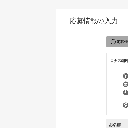
応募情報の入力
① 応募
コナズ珈
お名前