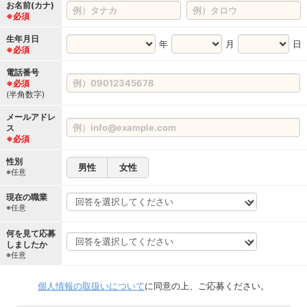
お名前(カナ)
※必須
生年月日
年
月
日
※必須
電話番号
※必須
(半角数字)
メールアドレ
ス
※必須
性別
男性
女性
※任意
現在の職業
※任意
何を見て応募
しましたか
※任意
個人情報の取扱いについて
に同意の上、ご応募ください。