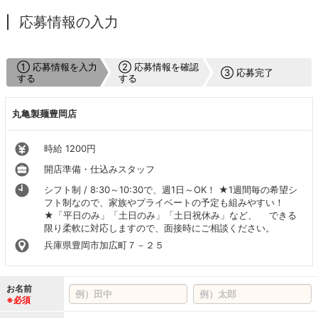
応募情報の入力
① 応募情報を入力
② 応募情報を確認
③ 応募完了
する
する
丸亀製麺豊岡店
時給 1200円
開店準備・仕込みスタッフ
シフト制 / 8:30～10:30で、週1日～OK！ ★1週間毎の希望シ
フト制なので、家族やプライベートの予定も組みやすい！
★「平日のみ」「土日のみ」「土日祝休み」など、 できる
限り柔軟に対応しますので、面接時にご相談ください。
兵庫県豊岡市加広町７－２５
お名前
※必須