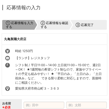
応募情報の入力
① 応募情報を入力
② 応募情報を確認
③ 応募完了
する
する
丸亀製麺大府店
時給 1250円
【ランチ】レジスタッフ
シフト制 / 平日11:00～14:00 土日祝11:00～15:00で、週2日
～OK！ ★1週間毎の希望シフト制なので、家族やプライベー
トの予定も組みやすい！ ★「平日のみ」「土日のみ」「土日
祝休み」など、 できる限り柔軟に対応しますので、面接時
にご相談ください。
愛知県大府市柊山町３－３６３
お名前
※必須