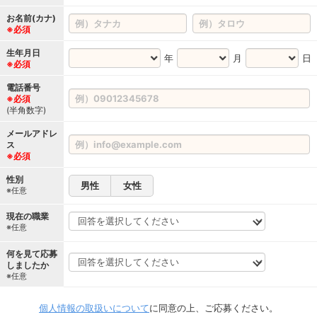
お名前(カナ)
※必須
生年月日
年
月
日
※必須
電話番号
※必須
(半角数字)
メールアドレ
ス
※必須
性別
男性
女性
※任意
現在の職業
※任意
何を見て応募
しましたか
※任意
個人情報の取扱いについて
に同意の上、ご応募ください。