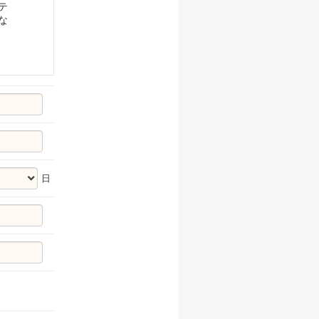
テ
な
日