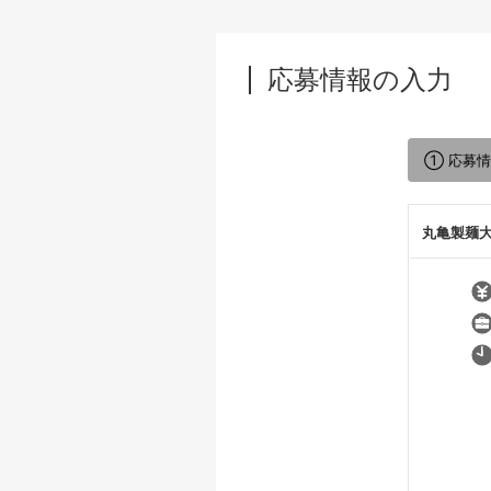
応募情報の入力
① 応募
丸亀製麺