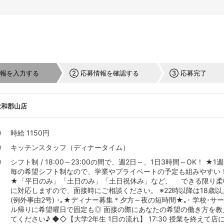
情報を入力する
② 応募情報を確認する
③ 応募完了
大和郡山店
時給 1150円
キッチンスタッフ（ディナータイム）
シフト制 / 18:00～23:00の間で、週2日～、1日3時間～OK！ ★1
毎の希望シフト制なので、学業やプライベートの予定も組みやすい
★「平日のみ」「土日のみ」「土日祝休み」など、 できる限り柔
に対応しますので、面接時にご相談ください。 ※22時以降は18歳以
(例外事由2号) ･｡★ディナー募集＊夕方～夜の短時間★｡･ 学校･サ
ル帰りに希望曜日で固定も◎ 面接の際にあなたの希望の働き方を教
てください♪ ◆◇【大学2年生 1日の流れ】 17:30 授業を終えて店