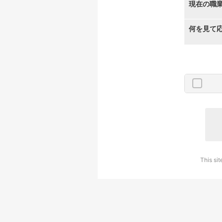
現在の職
何を見て
This si