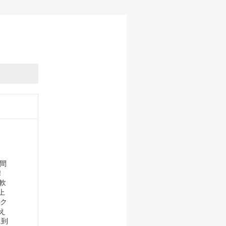
週間
！
軟
上
ーク
え
に到