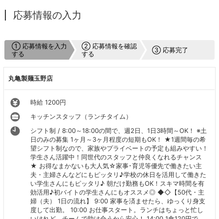
応募情報の入力
① 応募情報を入力
② 応募情報を確認
③ 応募完了
する
する
丸亀製麺玉野店
時給 1200円
キッチンスタッフ（ランチタイム）
シフト制 / 8:00～18:00の間で、週2日、1日3時間～OK！ ※土
日のみの募集 1ヶ月～3ヶ月程度の短期もOK！ ★1週間毎の希
望シフト制なので、家族やプライベートの予定も組みやすい！
学生さん活躍中！同世代のスタッフと仲良くなれるチャンス
★ お得なまかないも大人気☆家事･育児等優先で働きたい主
夫・主婦さんなどにもピッタリ♪学校の休日を活用して働きた
い学生さんにもピッタリ♪ 朝だけ勤務もOK！スキマ時間を有
効活用♪初バイトの学生さんにもオススメ◎ ◆◇【50代・主
婦（夫） 1日の流れ】 9:00 家事を済ませたら、ゆっくり身支
度して出勤。 10:00 お仕事スタート。ランチはちょっと忙し
いけれど、チームで助け合うから安心！ 14:00 1食120円で