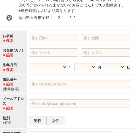
800円分食べられるまかないでお昼ごはん♪ 17:00 勤務終了。
※勤務時間は店により異なります
岡山県玉野市宇野１－２１－２２
お名前
※必須
お名前(カナ)
※必須
生年月日
年
月
日
※必須
電話番号
※必須
(半角数字)
メールアドレ
ス
※必須
性別
男性
女性
※任意