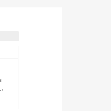
制
の
)