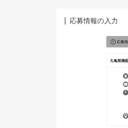
応募情報の入力
① 応募
丸亀製麺