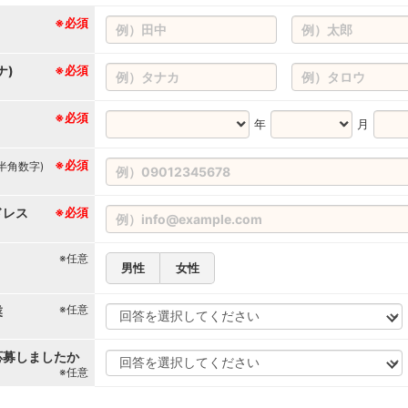
※必須
ナ)
※必須
※必須
年
月
※必須
(半角数字)
ドレス
※必須
※任意
男性
女性
※任意
業
応募しましたか
※任意