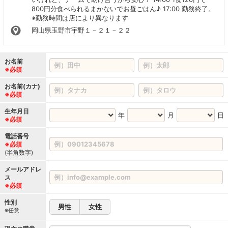
800円分食べられるまかないでお昼ごはん♪ 17:00 勤務終了。
※勤務時間は店により異なります
岡山県玉野市宇野１－２１－２２
お名前
※必須
お名前(カナ)
※必須
生年月日
年
月
日
※必須
電話番号
※必須
(半角数字)
メールアドレ
ス
※必須
性別
男性
女性
※任意