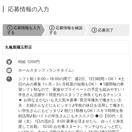
応募情報の入力
① 応募情報を入力
② 応募情報を確認
③ 応募完了
する
する
丸亀製麺玉野店
時給 1200円
ホールスタッフ（ランチタイム）
シフト制 / 8:00～18:00の間で、週2日、1日3時間～OK！ ※土
日のみの募集 1ヶ月～3ヶ月程度の短期もOK！ ★1週間毎の希
望シフト制なので、家族やプライベートの予定も組みやすい！
学生さん活躍中！同世代のスタッフと仲良くなれるチャンス
★ お得なまかないも大人気☆家事･育児等優先で働きたい主
夫・主婦さんなどにもピッタリ♪学校の休日を活用して働きた
い学生さんにもピッタリ♪ 朝だけ勤務もOK！スキマ時間を有
効活用♪初バイトの学生さんにもオススメ◎ ◆◇【50代・主
婦（夫） 1日の流れ】 9:00 家事を済ませたら、ゆっくり身支
度して出勤。 10:00 お仕事スタート。ランチはちょっと忙し
いけれど、チームで助け合うから安心！ 14:00 1食120円で