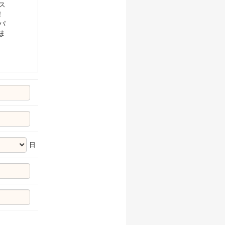
ス
！
パ
ま
日