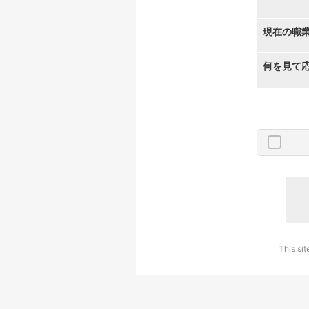
現在の職
何を見て
This si