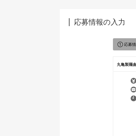
応募情報の入力
① 応募
丸亀製麺