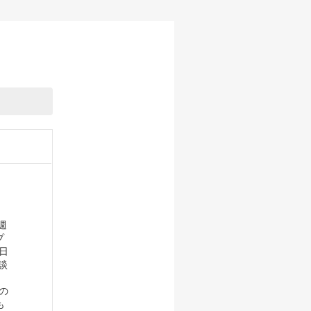
週
プ
日
談
の
も