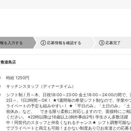
情報を入力する
② 応募情報を確認する
③ 応募完了
倉敷連島店
時給 1250円
キッチンスタッフ（ディナータイム）
シフト制 / 月～木、日祝18:00～23:00 金土18:00～24:00の間で、
2日～、1日2時間～OK！ ★1週間毎の希望シフト制なので、学業や
ライベートの予定も組みやすい！ ★「平日のみ」「土日のみ」「土
祝休み」など、 できる限り柔軟に対応しますので、面接時にご相
ください。 ※22時以降は18歳以上(例外事由2号) 学生さん多数活躍
中！同世代のスタッフと仲良くなれるチャンス★ シフト調整可能な
でプライベートと両立も可能！まかない制度あり◎お友達との応募