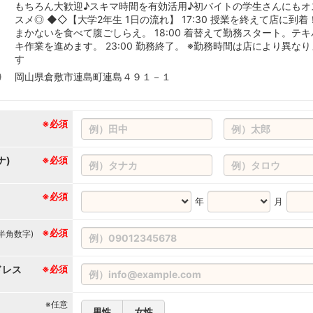
もちろん大歓迎♪スキマ時間を有効活用♪初バイトの学生さんにもオ
スメ◎ ◆◇【大学2年生 1日の流れ】 17:30 授業を終えて店に到着
まかないを食べて腹ごしらえ。 18:00 着替えて勤務スタート。テキ
キ作業を進めます。 23:00 勤務終了。 ※勤務時間は店により異なり
す
岡山県倉敷市連島町連島４９１－１
※必須
ナ)
※必須
※必須
年
月
※必須
(半角数字)
ドレス
※必須
※任意
男性
女性