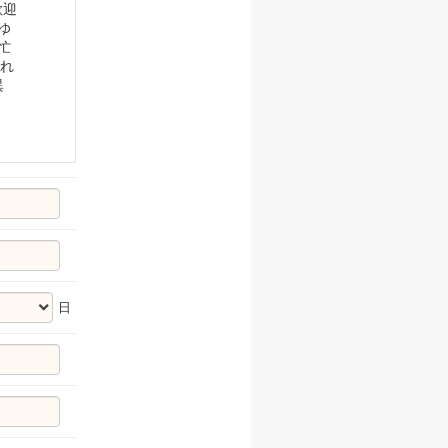
歓迎
ゆ
忙
られ
異
日