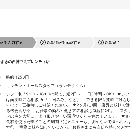
情報を入力する
② 応募情報を確認する
③ 応募完了
食まきの西神中央プレンティ店
時給 1250円
キッチン・ホールスタッフ（ランチタイム）
シフト制 / 9:00～18:00の間で、週2日～、1日3時間～OK！ ★シ
は面接時に応相談 ★「土日のみ」など、 できる限り柔軟に対応
すので、面接時にご相談ください。 ★2ヶ月に1回、店長と1対1で
る機会あり◎ お仕事の悩みや働き方の相談も気軽にOK。 スタ
フの声を大切に、より働きやすい環境づくりを進めています。 ★旬
食材を使った季節ごとの期間限定メニューも、まかないで食べられ
す◎ 実際に味を知っているから、お客さまにも自信を持っておす