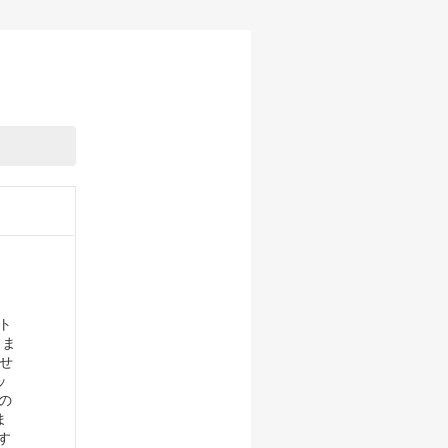
フト
しま
話せ
ッ
の
ま
す