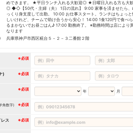
めできます。 ★平日ランチ入れる大歓迎◎ ★日曜日入れる方も大
◎ ◆◇【50代・主婦（夫） 1日の流れ】 9:00 家事を済ませたら、
っくり身支度して出勤。 10:00 お仕事スタート。ランチはちょっと
しいけれど、チームで助け合うから安心！ 14:00 1食120円で食べ
るまかないでお昼ごはん♪ 17:00 勤務終了。 ※勤務時間は店により
なります
兵庫県神戸市西区糀台５－２－３二番館２階
※必須
ナ)
※必須
※必須
年
月
※必須
(半角数字)
ドレス
※必須