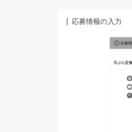
応募情報の入力
① 応募
天ぷら定