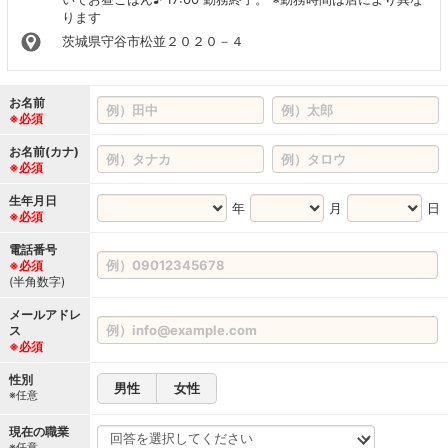
ります
茨城県守谷市松並２０２０－４
お名前
※必須
お名前(カナ)
※必須
生年月日
年
月
日
※必須
電話番号
※必須
(半角数字)
メールアドレ
ス
※必須
性別
男性
女性
※任意
現在の職業
※任意