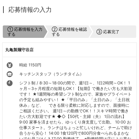
応募情報の入力
① 応募情報を入力
② 応募情報を確認
③ 応募完了
する
する
丸亀製麺守谷店
時給 1150円
キッチンスタッフ（ランチタイム）
シフト制 / 8:30～18:00の間で、週1日～、1日2時間～OK！ 1
ヶ月～3ヶ月程度の短期もOK！【短期】で働きたい方も大歓迎
です！ ★1週間毎の希望シフト制なので、家族やプライベート
の予定も組みやすい！ ★「平日のみ」「土日のみ」「土日祝
休み」など、 できる限り柔軟に対応しますので、面接時に
ご相談ください。 週1日～の勤務でOK！！スキマ時間で働き
たい方大歓迎です★ ◆◇【50代・主婦（夫） 1日の流れ】
9:00 家事を済ませたら、ゆっくり身支度して出勤。 10:00 お
仕事スタート。ランチはちょっと忙しいけれど、チームで助け
合うから安心！ 14:00 1食120円で800円分食べられるまかな
いでお昼ごはん♪ 17:00 勤務終了。 ※勤務時間は店により異な