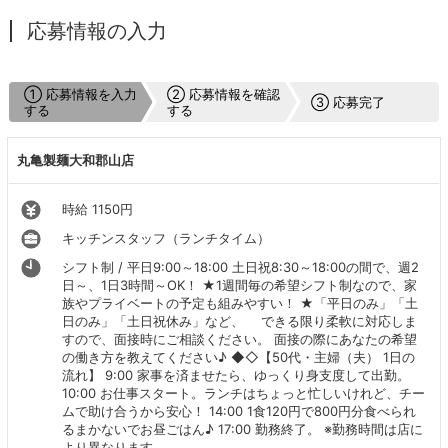
応募情報の入力
① 応募情報を入力
② 応募情報を確認
③ 応募完了
する
する
丸亀製麺大和郡山店
時給 1150円
キッチンスタッフ（ランチタイム）
シフト制 / 平日9:00～18:00 土日祝8:30～18:00の間で、週2
日～、1日3時間～OK！ ★1週間毎の希望シフト制なので、家
族やプライベートの予定も組みやすい！ ★「平日のみ」「土
日のみ」「土日祝休み」など、 できる限り柔軟に対応しま
すので、面接時にご相談ください。 面接の際にあなたの希望
の働き方を教えてください♪ ◆◇【50代・主婦（夫） 1日の
流れ】 9:00 家事を済ませたら、ゆっくり身支度して出勤。
10:00 お仕事スタート。ランチはちょっと忙しいけれど、チー
ムで助け合うから安心！ 14:00 1食120円で800円分食べられ
るまかないでお昼ごはん♪ 17:00 勤務終了。 ※勤務時間は店に
より異なります