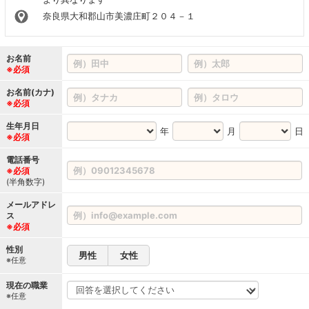
奈良県大和郡山市美濃庄町２０４－１
お名前
※必須
お名前(カナ)
※必須
生年月日
年
月
日
※必須
電話番号
※必須
(半角数字)
メールアドレ
ス
※必須
性別
男性
女性
※任意
現在の職業
※任意