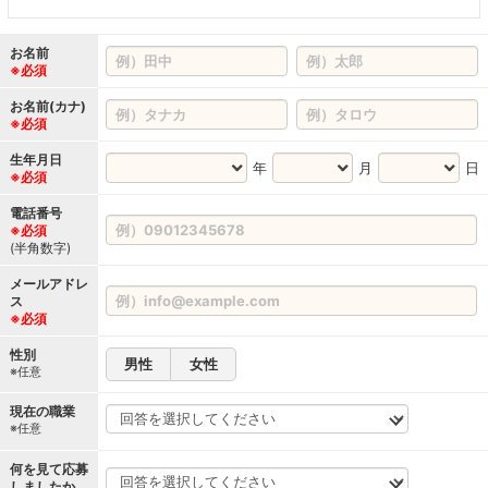
お名前
※必須
お名前(カナ)
※必須
生年月日
年
月
日
※必須
電話番号
※必須
(半角数字)
メールアドレ
ス
※必須
性別
男性
女性
※任意
現在の職業
※任意
何を見て応募
しましたか