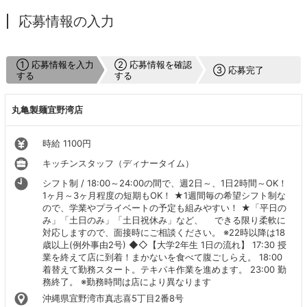
応募情報の入力
① 応募情報を入力
② 応募情報を確認
③ 応募完了
する
する
丸亀製麺宜野湾店
時給 1100円
キッチンスタッフ（ディナータイム）
シフト制 / 18:00～24:00の間で、週2日～、1日2時間～OK！
1ヶ月～3ヶ月程度の短期もOK！ ★1週間毎の希望シフト制な
ので、学業やプライベートの予定も組みやすい！ ★「平日の
み」「土日のみ」「土日祝休み」など、 できる限り柔軟に
対応しますので、面接時にご相談ください。 ※22時以降は18
歳以上(例外事由2号) ◆◇【大学2年生 1日の流れ】 17:30 授
業を終えて店に到着！まかないを食べて腹ごしらえ。 18:00
着替えて勤務スタート。テキパキ作業を進めます。 23:00 勤
務終了。 ※勤務時間は店により異なります
沖縄県宜野湾市真志喜5丁目2番8号